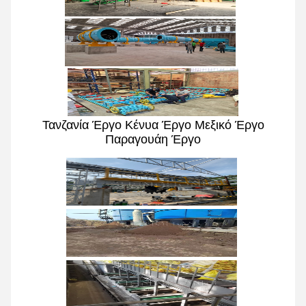
Τανζανία Έργο Κένυα Έργο Μεξικό Έργο
Παραγουάη Έργο