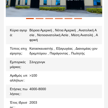
Κύρια αγορ
Βόρεια Αμερική , Νότια Αμερική , Ανατολική Α
ά:
σία , Νοτιοανατολική Ασία , Μέση Ανατολή , Α
φρική
Τύπος επιχ
Κατασκευαστής , Εξαγωγέας , Διανομέας-χον
είρησης:
δρεμπόρου , Παράγοντας , Πωλητής
Εμπορικές
Σένγχονγκ
μάρκες:
Αριθμός υπ
>100
αλλήλων::
Ετήσιες πω
4000-8000
λήσεις::
Έτος ίδρυσ
2003
ης::