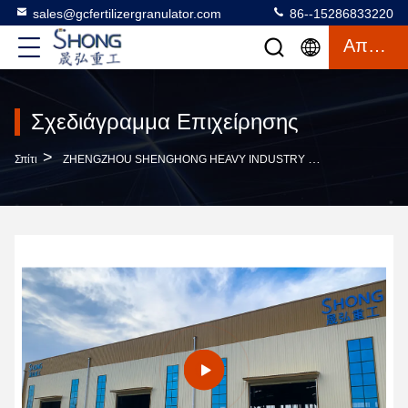
sales@gcfertilizergranulator.com
86--15286833220
Απόσπασμα
Σχεδιάγραμμα Επιχείρησης
>
Σπίτι
ZHENGZHOU SHENGHONG HEAVY INDUSTRY TECHNOLOGY CO., LTD. Σχεδιάγραμμα Επιχείρησης