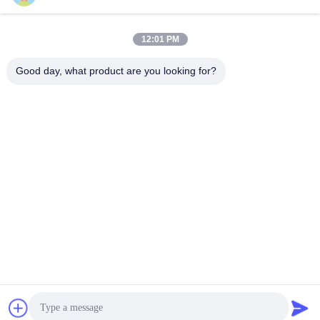
12:01 PM
Good day, what product are you looking for?
Επαφές
Επαφές:
Miss. Judy
Τηλ.:
86--15286833220