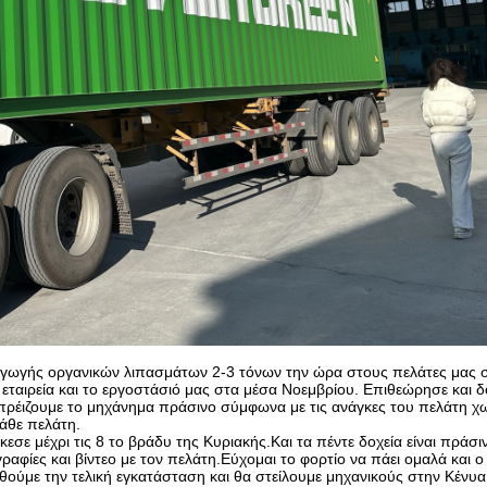
γής οργανικών λιπασμάτων 2-3 τόνων την ώρα στους πελάτες μας σ
εταιρεία και το εργοστάσιό μας στα μέσα Νοεμβρίου. Επιθεώρησε και δ
πρέιζουμε το μηχάνημα πράσινο σύμφωνα με τις ανάγκες του πελάτη χ
κάθε πελάτη.
σε μέχρι τις 8 το βράδυ της Κυριακής.Και τα πέντε δοχεία είναι πράσι
αφίες και βίντεο με τον πελάτη.Εύχομαι το φορτίο να πάει ομαλά και ο
ούμε την τελική εγκατάσταση και θα στείλουμε μηχανικούς στην Κένυα 