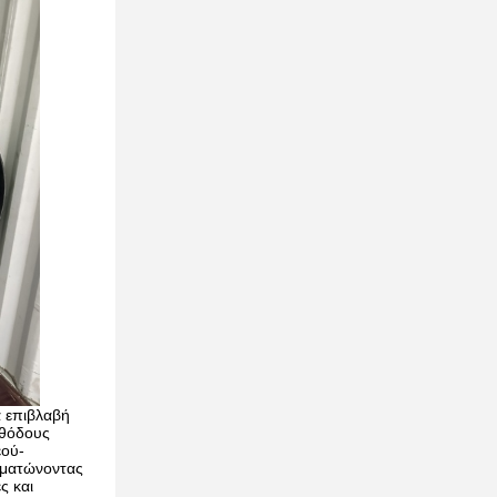
α επιβλαβή
εθόδους
εού-
ωματώνοντας
ς και