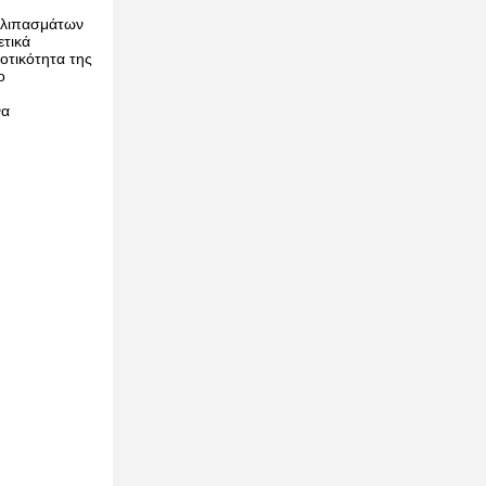
ν λιπασμάτων
ετικά
οτικότητα της
ο
να