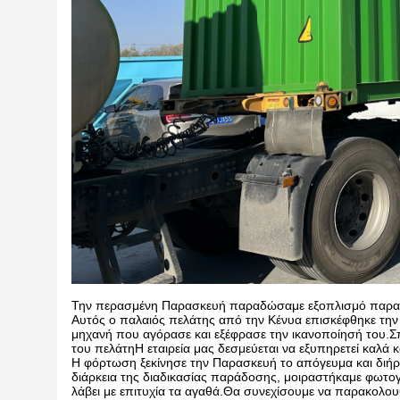
Την περασμένη Παρασκευή παραδώσαμε εξοπλισμό παραγω
Αυτός ο παλαιός πελάτης από την Κένυα επισκέφθηκε την 
μηχανή που αγόρασε και εξέφρασε την ικανοποίησή του.Σ
του πελάτηΗ εταιρεία μας δεσμεύεται να εξυπηρετεί καλά 
Η φόρτωση ξεκίνησε την Παρασκευή το απόγευμα και διήρκε
διάρκεια της διαδικασίας παράδοσης, μοιραστήκαμε φωτογρ
λάβει με επιτυχία τα αγαθά.Θα συνεχίσουμε να παρακολουθ