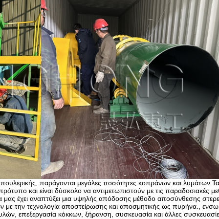
ι πουλερικής, παράγονται μεγάλες ποσότητες κοπράνων και λυμάτων.Τ
πρότυπο και είναι δύσκολο να αντιμετωπιστούν με τις παραδοσιακές μ
α μας έχει αναπτύξει μια υψηλής απόδοσης μέθοδο αποσύνθεσης στερ
ν με την τεχνολογία αποστείρωσης και αποσμητικής ως πυρήνα., ενσ
ν, επεξεργασία κόκκων, ξήρανση, συσκευασία και άλλες συσκευασίε