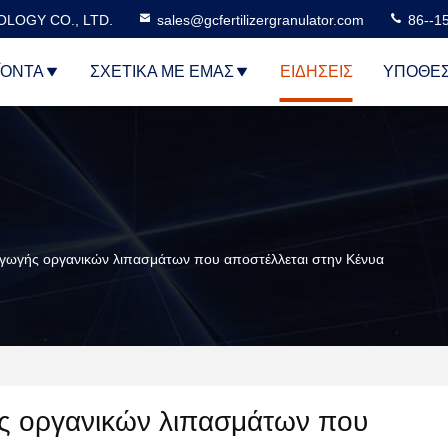
LOGY CO., LTD.
sales@gcfertilizergranulator.com
86--1
ΪΌΝΤΑ
ΣΧΕΤΙΚΆ ΜΕ ΕΜΆΣ
ΕΙΔΉΣΕΙΣ
ΥΠΟΘΈΣ
ραγωγής οργανικών λιπασμάτων που αποστέλλεται στην Κένυα
ς οργανικών λιπασμάτων που