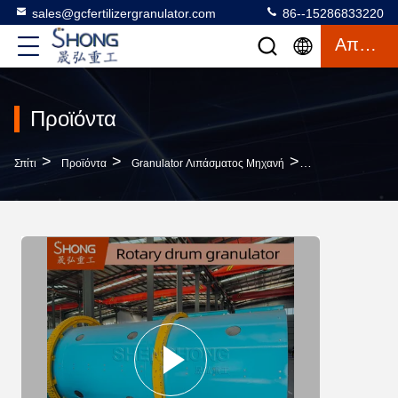
sales@gcfertilizergranulator.com
86--15286833220
Απόσπασμα
Προϊόντα
>
>
>
Σπίτι
Προϊόντα
Granulator Λιπάσματος Μηχανή
Углеродистая Ст