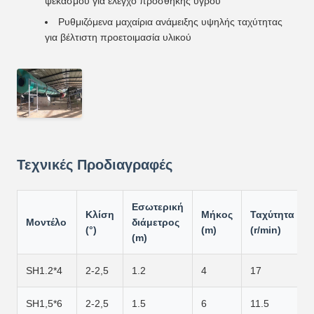
ψεκασμού για έλεγχο προσθήκης υγρού
Ρυθμιζόμενα μαχαίρια ανάμειξης υψηλής ταχύτητας
για βέλτιστη προετοιμασία υλικού
Τεχνικές Προδιαγραφές
Εσωτερική
Κλίση
Μήκος
Ταχύτητα
Μοντέλο
διάμετρος
(°)
(m)
(r/min)
(m)
SH1.2*4
2-2,5
1.2
4
17
SH1,5*6
2-2,5
1.5
6
11.5