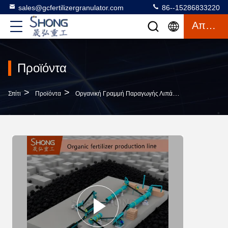
sales@gcfertilizergranulator.com
86--15286833220
Απόσπασμα
Προϊόντα
>
>
>
Σπίτι
Προϊόντα
Οργανική Γραμμή Παραγωγής Λιπάσματος
Γραμμή