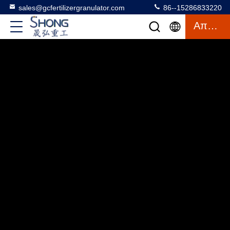
sales@gcfertilizergranulator.com
86--15286833220
Απόσπασμα