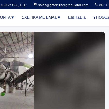
LOGY CO., LTD.
sales@gcfertilizergranulator.com
86--1
ΪΌΝΤΑ
ΣΧΕΤΙΚΆ ΜΕ ΕΜΆΣ
ΕΙΔΉΣΕΙΣ
ΥΠΟΘΈΣ