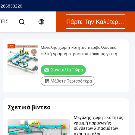
5286833220
Πάρτε Την Καλύτερη Τιμή
ΕΙΣ
Μεγάλης χωρητικότητας περιβαλλοντικά
φιλική γραμμή στροφικού κόκκους για τη
παραγωγή ρυθμιζόμενων κόκκων NPK
λιπασμάτων
Συνομιλία Τώρα
Μάθετε Περισσότερα
Σχετικά βίντεο
Μεγάλης χωρητικότητας
γραμμή παραγωγής
σύνθετων λιπασμάτων
σχήμα μπάλας